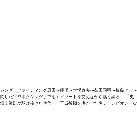
シング（ファイティング原田〜藤猛〜大場政夫〜柴田国明〜輪島功一〜
闘した平成ボクシングまでをエピソードを交えながら熱く語る！ 「史
畑山隆則が駆け抜けた時代」「平成後期を沸かせた名チャンピオン」な