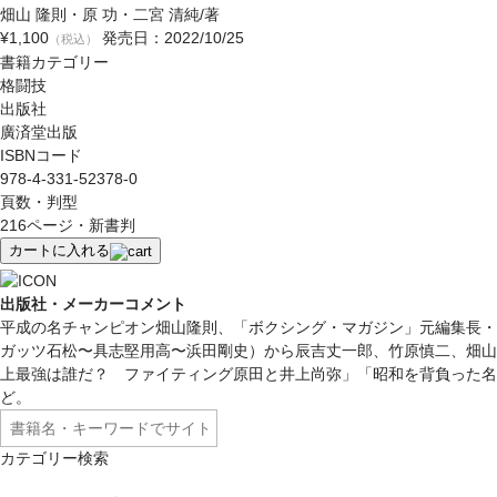
畑山 隆則・原 功・二宮 清純/著
¥1,100
発売日：2022/10/25
（税込）
書籍カテゴリー
格闘技
出版社
廣済堂出版
ISBNコード
978-4-331-52378-0
頁数・判型
216ページ・新書判
カートに入れる
出版社・メーカーコメント
平成の名チャンピオン畑山隆則、「ボクシング・マガジン」元編集長・
ガッツ石松〜具志堅用高〜浜田剛史）から辰吉丈一郎、竹原慎二、畑山
上最強は誰だ？ ファイティング原田と井上尚弥」「昭和を背負った名
ど。
カテゴリー検索