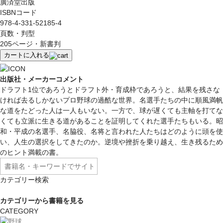
廣済堂出版
ISBNコード
978-4-331-52185-4
頁数・判型
205ページ・新書判
カートに入れる
出版社・メーカーコメント
ドラフト1位であろうとドラフト外・育成枠であろうと、結果を残さな
ければ去るしかないプロ野球の過酷な世界。名選手たちの中に順風満帆
な道をたどった人は一人もいない。一方で、球が遅くても主軸を打てな
くても立派に生きる道があることを証明してくれた選手たちもいる。昭
和・平成の名選手、名脇役、名将と言われた人たちはどのように頭を使
い、人生の選択をしてきたのか。逆境や挫折を乗り越え、生き残るため
のヒント満載の書。
カテゴリー検索
カテゴリーから書籍を見る
CATEGORY